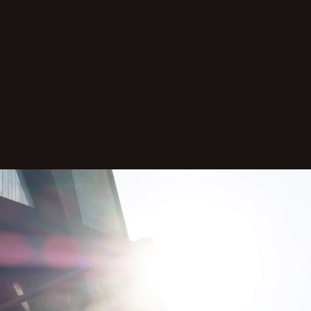
aufgeht
chwarz – Ihr Partner zum Thema Sonnenschutz in Rav
Kontakt mit uns auf für ein unverbindliches Beratu