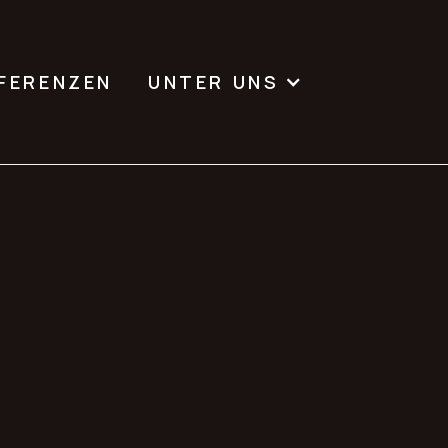
FERENZEN
UNTER UNS
SONNENSCHUTZ
nenschutz,
em ein Lic