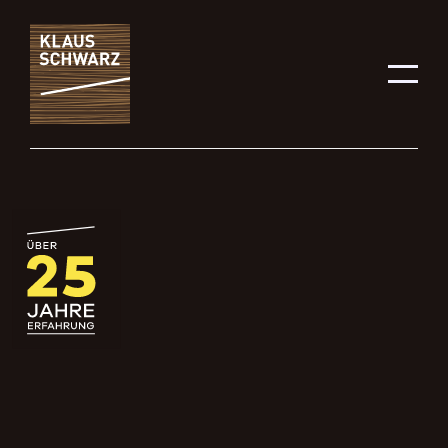
FENSTERBAU
Fensterbau mit
Durchblick - die
richtigen Fenster für
Ihr Haus
Klaus Schwarz – Ihr Partner zum Thema Fensterbau in
Ravensburg.